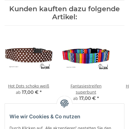
Kunden kauften dazu folgende
Artikel:
Hot Dots schoko weiß
Fantasiestreifen
H
superbunt
ab
17,00 €
*
ab
17,00 €
*
Wie wir Cookies & Co nutzen
Durch Klicken auf „Alle akzeptieren“ gestatten Sie den