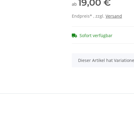
19,00 €
ab
Endpreis* , zzgl.
Versand
Sofort verfügbar
x
Dieser Artikel hat Variatio