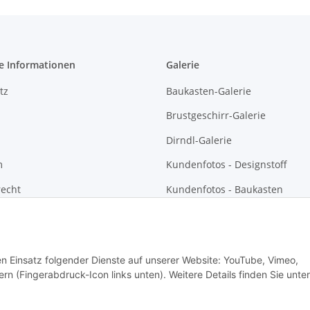
e Informationen
Galerie
tz
Baukasten-Galerie
Brustgeschirr-Galerie
Dirndl-Galerie
m
Kundenfotos - Designstoff
recht
Kundenfotos - Baukasten
Kundenfotos - Brustgeschirre
Kundenfotos - Dirndl und
Sonntagsgwand
den Einsatz folgender Dienste auf unserer Website: YouTube, Vimeo,
rn (Fingerabdruck-Icon links unten). Weitere Details finden Sie unter
g., zzgl.
Versand