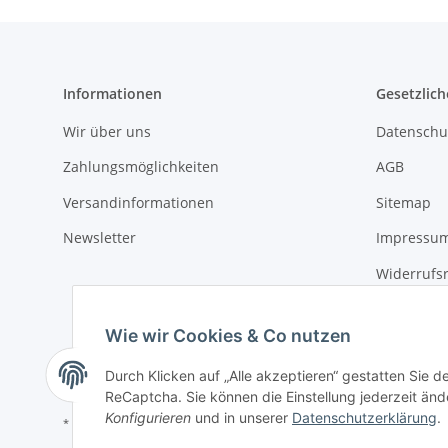
Informationen
Gesetzlich
Wir über uns
Datenschu
Zahlungsmöglichkeiten
AGB
Versandinformationen
Sitemap
Newsletter
Impressu
Widerrufs
Wie wir Cookies & Co nutzen
Durch Klicken auf „Alle akzeptieren“ gestatten Sie 
ReCaptcha. Sie können die Einstellung jederzeit ände
Konfigurieren
und in unserer
Datenschutzerklärung
.
* Keine Ausweisung der Mehrwertsteuer gemäß Klein-Unternehmer-Regelun