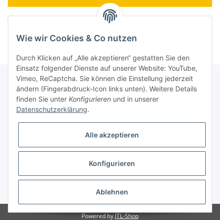
Komponenten werden geladen ...
Loading...
Wie wir Cookies & Co nutzen
Durch Klicken auf „Alle akzeptieren“ gestatten Sie den
Einsatz folgender Dienste auf unserer Website: YouTube,
Vimeo, ReCaptcha. Sie können die Einstellung jederzeit
ändern (Fingerabdruck-Icon links unten). Weitere Details
finden Sie unter
Konfigurieren
und in unserer
Informationen
Datenschutzerklärung
.
Gesetzliche Informationen
Alle akzeptieren
Galerie
Konfigurieren
* Keine Ausweisung der Mehrwertsteuer gemäß Klein-Unternehmer-Regelung.,
zzgl.
Versand
Ablehnen
Powered by
JTL-Shop