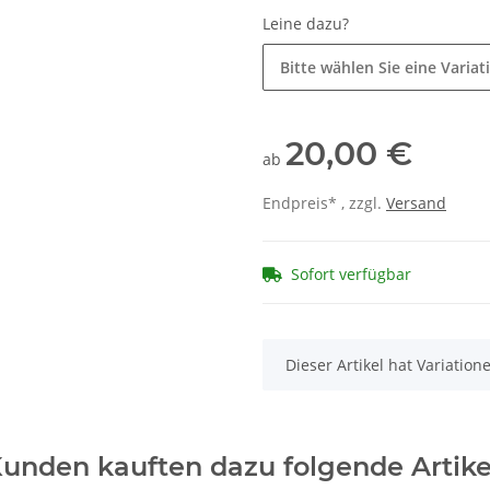
Leine dazu?
Bitte wählen Sie eine Variat
20,00 €
ab
Endpreis* , zzgl.
Versand
Sofort verfügbar
x
Dieser Artikel hat Variatio
unden kauften dazu folgende Artike