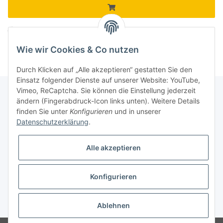
ng...
Komponenten werden geladen ...
Wie wir Cookies & Co nutzen
Durch Klicken auf „Alle akzeptieren“ gestatten Sie den
Einsatz folgender Dienste auf unserer Website: YouTube,
Vimeo, ReCaptcha. Sie können die Einstellung jederzeit
ändern (Fingerabdruck-Icon links unten). Weitere Details
finden Sie unter
Konfigurieren
und in unserer
Informationen
Datenschutzerklärung
.
Gesetzliche Informationen
Alle akzeptieren
Galerie
Konfigurieren
* Keine Ausweisung der Mehrwertsteuer gemäß Klein-Unternehmer-Regelung.,
zzgl.
Versand
Ablehnen