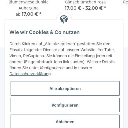
Blumenwiese dunkle
Gänseblümchen rosa
Re
Aubergine
17,00 € -
32,00 €
*
ab
17,00 €
*
Wie wir Cookies & Co nutzen
Durch Klicken auf „Alle akzeptieren“ gestatten Sie den
Einsatz folgender Dienste auf unserer Website: YouTube,
Vimeo, ReCaptcha. Sie können die Einstellung jederzeit
ändern (Fingerabdruck-Icon links unten). Weitere Details
finden Sie unter
Konfigurieren
und in unserer
Informationen
Datenschutzerklärung
.
Gesetzliche Informationen
Alle akzeptieren
Galerie
Konfigurieren
* Keine Ausweisung der Mehrwertsteuer gemäß Klein-Unternehmer-Regelung.,
zzgl.
Versand
Ablehnen