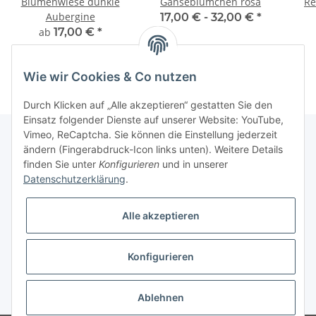
Blumenwiese dunkle
Gänseblümchen rosa
Re
Aubergine
17,00 € -
32,00 €
*
ab
17,00 €
*
Wie wir Cookies & Co nutzen
Durch Klicken auf „Alle akzeptieren“ gestatten Sie den
Einsatz folgender Dienste auf unserer Website: YouTube,
Vimeo, ReCaptcha. Sie können die Einstellung jederzeit
ändern (Fingerabdruck-Icon links unten). Weitere Details
finden Sie unter
Konfigurieren
und in unserer
Informationen
Datenschutzerklärung
.
Gesetzliche Informationen
Alle akzeptieren
Galerie
Konfigurieren
* Keine Ausweisung der Mehrwertsteuer gemäß Klein-Unternehmer-Regelung.,
zzgl.
Versand
Ablehnen