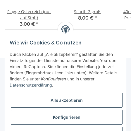
Flagge Österreich (nur
Schrift 2 groß
40m
auf Stoff)
Pre
8,00 €
*
3,00 €
*
Wie wir Cookies & Co nutzen
Durch Klicken auf „Alle akzeptieren“ gestatten Sie den
Einsatz folgender Dienste auf unserer Website: YouTube,
Vimeo, ReCaptcha. Sie können die Einstellung jederzeit
ändern (Fingerabdruck-Icon links unten). Weitere Details
finden Sie unter
Konfigurieren
und in unserer
Informationen
Datenschutzerklärung
.
Gesetzliche Informationen
Alle akzeptieren
Galerie
Konfigurieren
* Keine Ausweisung der Mehrwertsteuer gemäß Klein-Unternehmer-Regelung.,