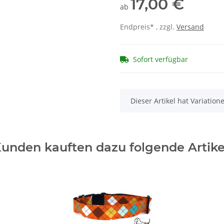
17,00 €
ab
Endpreis* , zzgl.
Versand
Sofort verfügbar
x
Dieser Artikel hat Variatio
unden kauften dazu folgende Artike