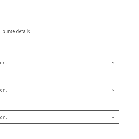
, bunte details
ion.
ion.
ion.