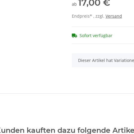
17,00 €
ab
Endpreis* , zzgl.
Versand
Sofort verfügbar
x
Dieser Artikel hat Variatio
unden kauften dazu folgende Artike