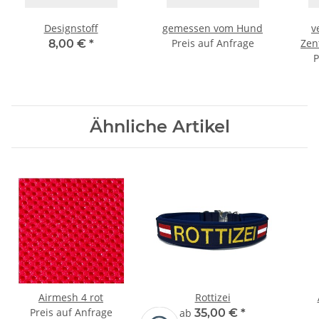
Designstoff
gemessen vom Hund
v
Preis auf Anfrage
Zen
8,00 €
*
P
Ähnliche Artikel
Airmesh 4 rot
Rottizei
Preis auf Anfrage
ab
35,00 €
*