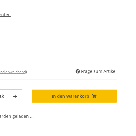
enten
Frage zum Artikel
land abweichend)
In den Warenkorb
tk
den geladen ...