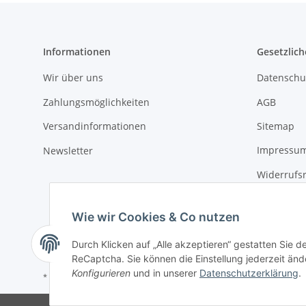
Informationen
Gesetzlich
Wir über uns
Datenschu
Zahlungsmöglichkeiten
AGB
Versandinformationen
Sitemap
Newsletter
Impressu
Widerrufs
Wie wir Cookies & Co nutzen
Durch Klicken auf „Alle akzeptieren“ gestatten Sie 
ReCaptcha. Sie können die Einstellung jederzeit ände
Konfigurieren
und in unserer
Datenschutzerklärung
.
* Keine Ausweisung der Mehrwertsteuer gemäß Klein-Unternehmer-Regelun