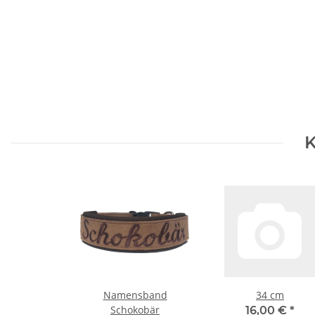
K
Namensband
34 cm
Schokobär
16,00 €
*