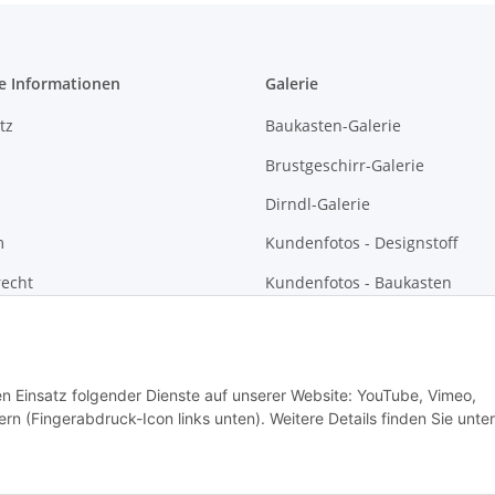
e Informationen
Galerie
tz
Baukasten-Galerie
Brustgeschirr-Galerie
Dirndl-Galerie
m
Kundenfotos - Designstoff
recht
Kundenfotos - Baukasten
Kundenfotos - Brustgeschirre
Kundenfotos - Dirndl und
Sonntagsgwand
den Einsatz folgender Dienste auf unserer Website: YouTube, Vimeo,
rn (Fingerabdruck-Icon links unten). Weitere Details finden Sie unter
g., zzgl.
Versand