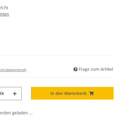
ch79
nten
Frage zum Artikel
land abweichend)
In den Warenkorb
tk
den geladen ...