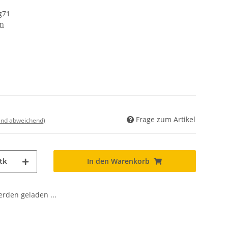
g71
en
Frage zum Artikel
land abweichend)
In den Warenkorb
tk
den geladen ...