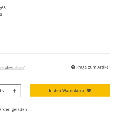
g68
en
Frage zum Artikel
land abweichend)
In den Warenkorb
tk
den geladen ...