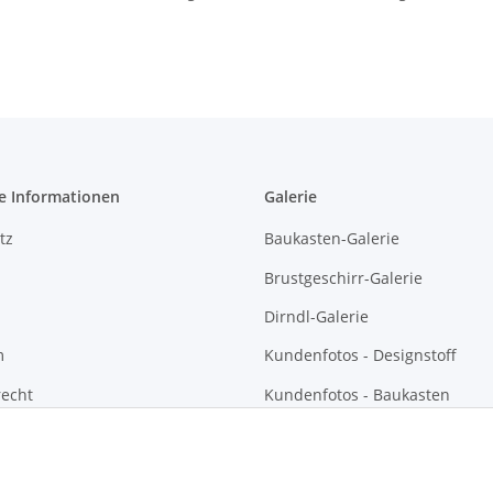
e Informationen
Galerie
tz
Baukasten-Galerie
Brustgeschirr-Galerie
Dirndl-Galerie
m
Kundenfotos - Designstoff
recht
Kundenfotos - Baukasten
Kundenfotos - Brustgeschirre
Kundenfotos - Dirndl und