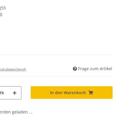
g55
en
Frage zum Artikel
land abweichend)
In den Warenkorb
tk
den geladen ...