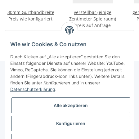
30mm Gurtbandbreite
verstellbar (einige
ge
Preis wie konfiguriert
Zentimeter Spielraum)
P
Preis auf Anfrage
Wie wir Cookies & Co nutzen
Durch Klicken auf „Alle akzeptieren“ gestatten Sie den
Einsatz folgender Dienste auf unserer Website: YouTube,
Vimeo, ReCaptcha. Sie können die Einstellung jederzeit
ändern (Fingerabdruck-Icon links unten). Weitere Details
finden Sie unter
Konfigurieren
und in unserer
Informationen
Datenschutzerklärung
.
Gesetzliche Informationen
Alle akzeptieren
Galerie
Konfigurieren
* Keine Ausweisung der Mehrwertsteuer gemäß Klein-Unternehmer-Regelung.,