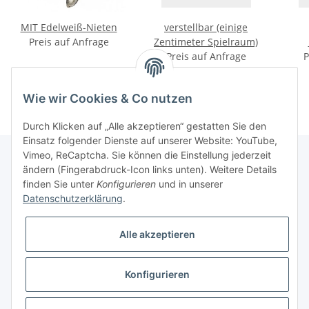
MIT Edelweiß-Nieten
verstellbar (einige
Preis auf Anfrage
Zentimeter Spielraum)
Preis auf Anfrage
P
Wie wir Cookies & Co nutzen
Durch Klicken auf „Alle akzeptieren“ gestatten Sie den
Einsatz folgender Dienste auf unserer Website: YouTube,
Vimeo, ReCaptcha. Sie können die Einstellung jederzeit
ändern (Fingerabdruck-Icon links unten). Weitere Details
finden Sie unter
Konfigurieren
und in unserer
Informationen
Datenschutzerklärung
.
Gesetzliche Informationen
Alle akzeptieren
Galerie
Konfigurieren
* Keine Ausweisung der Mehrwertsteuer gemäß Klein-Unternehmer-Regelung.,