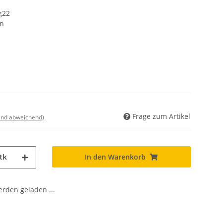
g22
en
Frage zum Artikel
land abweichend)
In den Warenkorb
tk
den geladen ...