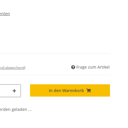
enten
Frage zum Artikel
land abweichend)
In den Warenkorb
den geladen ...