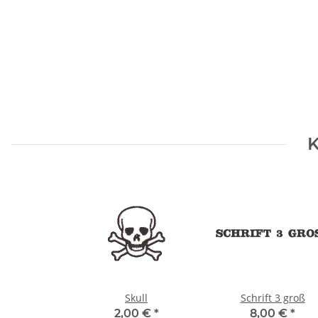
K
Skull
Schrift 3 groß
2,00 €
*
8,00 €
*