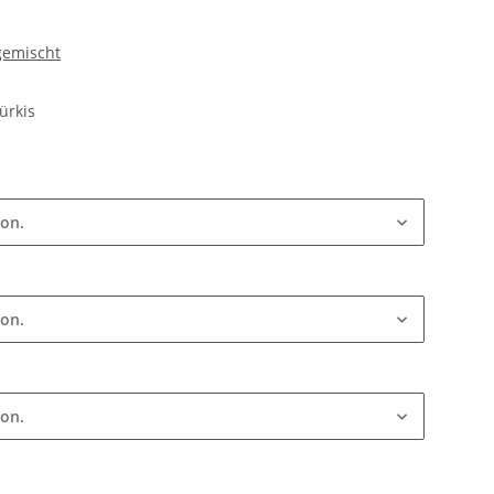
 gemischt
ürkis
ion.
ion.
ion.