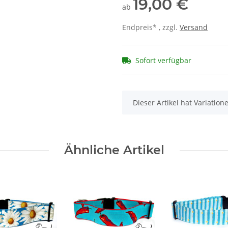
19,00 €
ab
Endpreis* , zzgl.
Versand
Sofort verfügbar
x
Dieser Artikel hat Variatio
Ähnliche Artikel