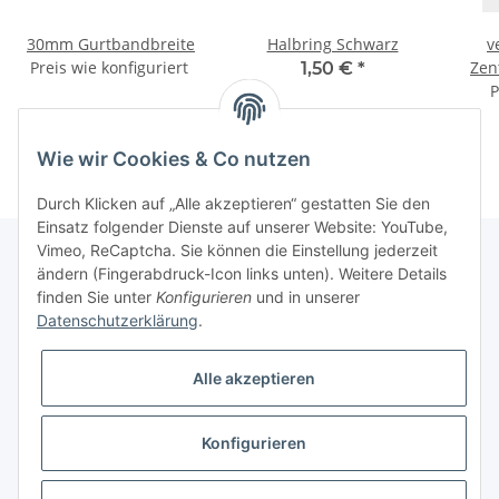
30mm Gurtbandbreite
Halbring Schwarz
v
Preis wie konfiguriert
Zen
1,50 €
*
P
Wie wir Cookies & Co nutzen
Durch Klicken auf „Alle akzeptieren“ gestatten Sie den
Einsatz folgender Dienste auf unserer Website: YouTube,
Vimeo, ReCaptcha. Sie können die Einstellung jederzeit
ändern (Fingerabdruck-Icon links unten). Weitere Details
finden Sie unter
Konfigurieren
und in unserer
Informationen
Datenschutzerklärung
.
Gesetzliche Informationen
Alle akzeptieren
Galerie
Konfigurieren
* Keine Ausweisung der Mehrwertsteuer gemäß Klein-Unternehmer-Regelung.,