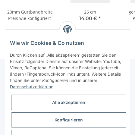
20mm Gurtbandbreite
26 cm
ge
Preis wie konfiguriert
P
14,00 €
*
Wie wir Cookies & Co nutzen
Durch Klicken auf „Alle akzeptieren“ gestatten Sie den
Einsatz folgender Dienste auf unserer Website: YouTube,
Vimeo, ReCaptcha. Sie können die Einstellung jederzeit
ändern (Fingerabdruck-Icon links unten). Weitere Details
finden Sie unter
Konfigurieren
und in unserer
Informationen
Datenschutzerklärung
.
Gesetzliche Informationen
Alle akzeptieren
Galerie
Konfigurieren
* Keine Ausweisung der Mehrwertsteuer gemäß Klein-Unternehmer-Regelung.,