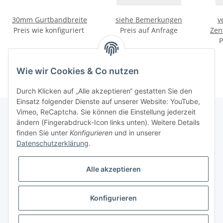
30mm Gurtbandbreite
siehe Bemerkungen
v
Preis wie konfiguriert
Preis auf Anfrage
Zen
P
Wie wir Cookies & Co nutzen
Durch Klicken auf „Alle akzeptieren“ gestatten Sie den
Einsatz folgender Dienste auf unserer Website: YouTube,
Vimeo, ReCaptcha. Sie können die Einstellung jederzeit
ändern (Fingerabdruck-Icon links unten). Weitere Details
finden Sie unter
Konfigurieren
und in unserer
Informationen
Datenschutzerklärung
.
Gesetzliche Informationen
Alle akzeptieren
Galerie
Konfigurieren
* Keine Ausweisung der Mehrwertsteuer gemäß Klein-Unternehmer-Regelung.,