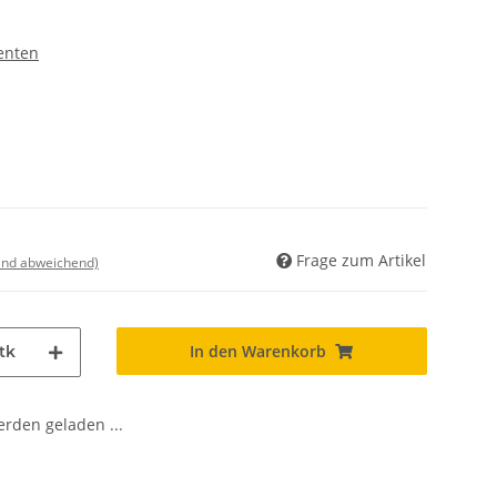
enten
Frage zum Artikel
land abweichend)
In den Warenkorb
tk
den geladen ...