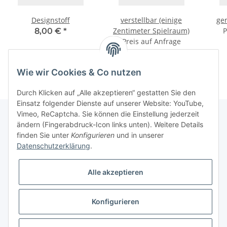
Designstoff
verstellbar (einige
ge
Zentimeter Spielraum)
P
8,00 €
*
Preis auf Anfrage
Wie wir Cookies & Co nutzen
Durch Klicken auf „Alle akzeptieren“ gestatten Sie den
Einsatz folgender Dienste auf unserer Website: YouTube,
Vimeo, ReCaptcha. Sie können die Einstellung jederzeit
ändern (Fingerabdruck-Icon links unten). Weitere Details
finden Sie unter
Konfigurieren
und in unserer
Informationen
Datenschutzerklärung
.
Gesetzliche Informationen
Alle akzeptieren
Galerie
Konfigurieren
* Keine Ausweisung der Mehrwertsteuer gemäß Klein-Unternehmer-Regelung.,