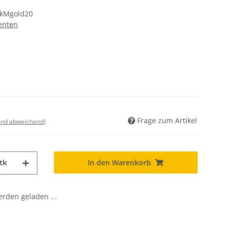
ckMgold20
enten
Frage zum Artikel
land abweichend)
In den Warenkorb
tk
den geladen ...