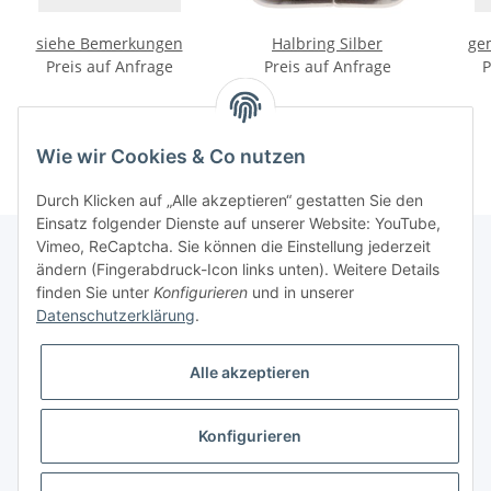
siehe Bemerkungen
Halbring Silber
ge
Preis auf Anfrage
Preis auf Anfrage
P
Wie wir Cookies & Co nutzen
Durch Klicken auf „Alle akzeptieren“ gestatten Sie den
Einsatz folgender Dienste auf unserer Website: YouTube,
Vimeo, ReCaptcha. Sie können die Einstellung jederzeit
ändern (Fingerabdruck-Icon links unten). Weitere Details
finden Sie unter
Konfigurieren
und in unserer
Informationen
Datenschutzerklärung
.
Gesetzliche Informationen
Alle akzeptieren
Galerie
Konfigurieren
* Keine Ausweisung der Mehrwertsteuer gemäß Klein-Unternehmer-Regelung.,