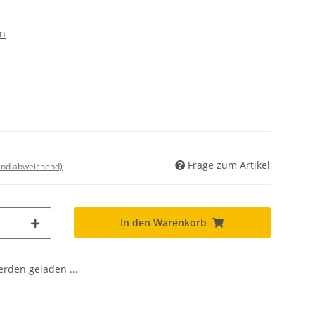
n
Frage zum Artikel
land abweichend)
In den Warenkorb
den geladen ...