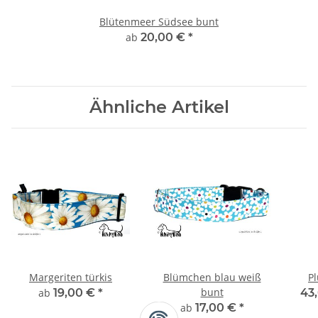
Blütenmeer Südsee bunt
ab
20,00 €
*
Ähnliche Artikel
Margeriten türkis
Blümchen blau weiß
Pl
bunt
ab
19,00 €
*
43
ab
17,00 €
*