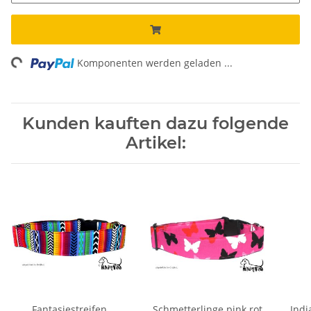
ng...
Komponenten werden geladen ...
Kunden kauften dazu folgende
Artikel:
Fantasiestreifen
Schmetterlinge pink rot
Indi