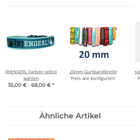
(B)ENGERL Farben selbst
20mm Gurtbandbreite
si
wählen
Preis wie konfiguriert
P
35,00 € -
68,00 €
*
Ähnliche Artikel