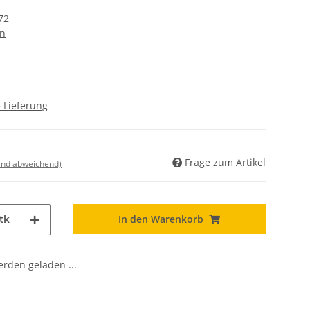
72
n
 Lieferung
Frage zum Artikel
land abweichend)
In den Warenkorb
tk
den geladen ...