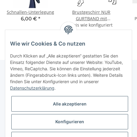
Schnallen-Unterlegung
Brustgeschirr NUR
GURTBAND mit
P
6,00 €
*
Preis wie konfiguriert
Polsterung
Wie wir Cookies & Co nutzen
Durch Klicken auf „Alle akzeptieren“ gestatten Sie den
Einsatz folgender Dienste auf unserer Website: YouTube,
Vimeo, ReCaptcha. Sie können die Einstellung jederzeit
ändern (Fingerabdruck-Icon links unten). Weitere Details
finden Sie unter
Konfigurieren
und in unserer
Informationen
Datenschutzerklärung
.
Gesetzliche Informationen
Alle akzeptieren
Galerie
Konfigurieren
* Keine Ausweisung der Mehrwertsteuer gemäß Klein-Unternehmer-Regelung.,