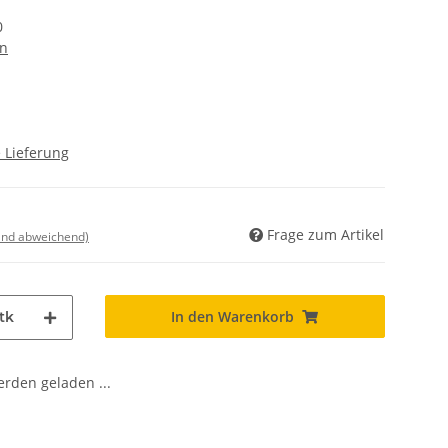
0
n
 Lieferung
Frage zum Artikel
land abweichend)
In den Warenkorb
tk
den geladen ...